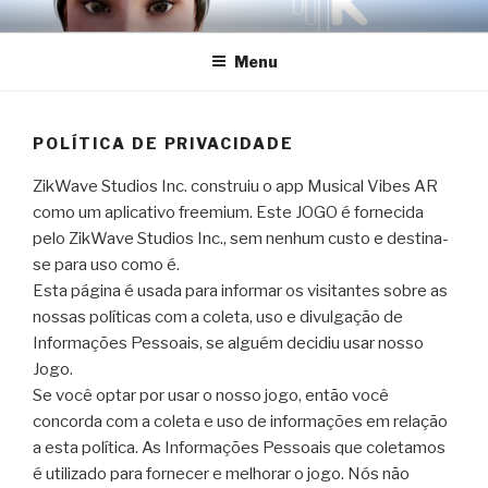
Skip
ZIKWAVE STUDIOS INC.
to
Menu
content
POLÍTICA DE PRIVACIDADE
ZikWave Studios Inc. construiu o app Musical Vibes AR
como um aplicativo freemium. Este JOGO é fornecida
pelo ZikWave Studios Inc., sem nenhum custo e destina-
se para uso como é.
Esta página é usada para informar os visitantes sobre as
nossas políticas com a coleta, uso e divulgação de
Informações Pessoais, se alguém decidiu usar nosso
Jogo.
Se você optar por usar o nosso jogo, então você
concorda com a coleta e uso de informações em relação
a esta política. As Informações Pessoais que coletamos
é utilizado para fornecer e melhorar o jogo. Nós não