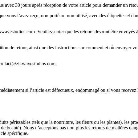
us avez 30 jours après réception de votre article pour demander un retou
at que vous l’avez reçu, non porté ou non utilisé, avec des étiquettes et
avestudios.com. Veuillez noter que les retours devront être envoyés à
ition de retour, ainsi que des instructions sur comment et où envoyer vo
à contact@zikwavestudios.com.
médiatement si l’article est défectueux, endommagé ou si vous recevez le
its périssables (tels que la nourriture, les fleurs ou les plantes), les pr
its de beauté). Nous n’acceptons pas non plus les retours de matières da
cle spécifique.